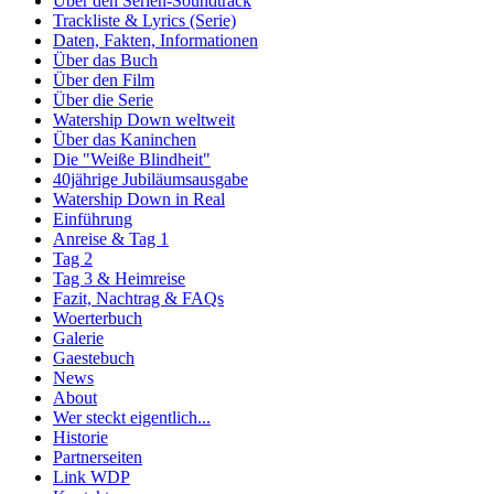
Über den Serien-Soundtrack
Trackliste & Lyrics (Serie)
Daten, Fakten, Informationen
Über das Buch
Über den Film
Über die Serie
Watership Down weltweit
Über das Kaninchen
Die "Weiße Blindheit"
40jährige Jubiläumsausgabe
Watership Down in Real
Einführung
Anreise & Tag 1
Tag 2
Tag 3 & Heimreise
Fazit, Nachtrag & FAQs
Woerterbuch
Galerie
Gaestebuch
News
About
Wer steckt eigentlich...
Historie
Partnerseiten
Link WDP