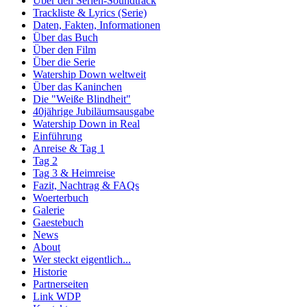
Über den Serien-Soundtrack
Trackliste & Lyrics (Serie)
Daten, Fakten, Informationen
Über das Buch
Über den Film
Über die Serie
Watership Down weltweit
Über das Kaninchen
Die "Weiße Blindheit"
40jährige Jubiläumsausgabe
Watership Down in Real
Einführung
Anreise & Tag 1
Tag 2
Tag 3 & Heimreise
Fazit, Nachtrag & FAQs
Woerterbuch
Galerie
Gaestebuch
News
About
Wer steckt eigentlich...
Historie
Partnerseiten
Link WDP